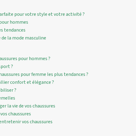
faite pour votre style et votre activité ?
s pour hommes
les tendances
e de la mode masculine
chaussures pour hommes ?
sport ?
chaussures pour femme les plus tendances ?
ier confort et élégance ?
iliser ?
semelles
er la vie de vos chaussures
r vos chaussures
entretenir vos chaussures