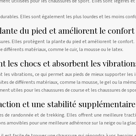
ment utilisées pour les chaussures de sport. Elles sont légères et
 durables. Elles sont également les plus lourdes et les moins conf
lante du pied et améliorent le confort
es. Elles protègent la plante du pied et améliorent le confort. I
e différents matériaux, comme le cuir, la mousse ou le latex.
t les chocs et absorbent les vibration
t les vibrations, ce qui permet aux pieds de mieux supporter les
faites de différents matériaux, comme la mousse, le gel ou la mém
ment utiles pour les chaussures de course et les chaussures de spor
action et une stabilité supplémentaire
 de randonnée et de trekking. Elles offrent une meilleure tractio
s amovibles pour une meilleure adhérence sur la neige ou la glac
 il est facile de trouver une chaussure qui répondra à vos besoins 