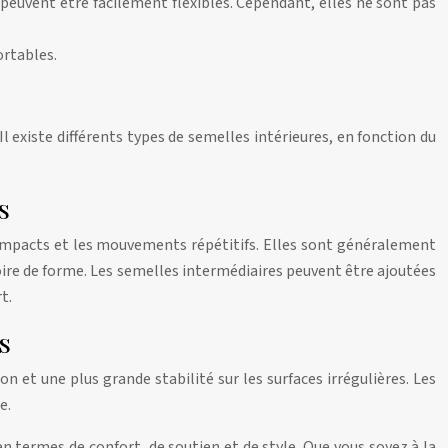
 peuvent être facilement flexibles. Cependant, elles ne sont pas
ortables.
l existe différents types de semelles intérieures, en fonction du
s
 impacts et les mouvements répétitifs. Elles sont généralement
oire de forme. Les semelles intermédiaires peuvent être ajoutées
t.
s
n et une plus grande stabilité sur les surfaces irrégulières. Les
e.
en termes de confort, de soutien et de style. Que vous soyez à la