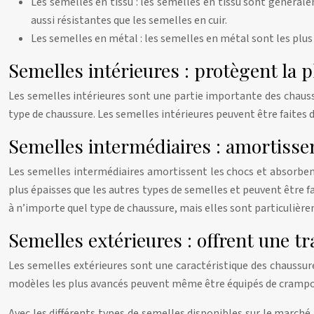
Les semelles en tissu : les semelles en tissu sont générale
aussi résistantes que les semelles en cuir.
Les semelles en métal : les semelles en métal sont les plus
Semelles intérieures : protègent la p
Les semelles intérieures sont une partie importante des chaussur
type de chaussure. Les semelles intérieures peuvent être faites d
Semelles intermédiaires : amortissen
Les semelles intermédiaires amortissent les chocs et absorben
plus épaisses que les autres types de semelles et peuvent être 
à n’importe quel type de chaussure, mais elles sont particulière
Semelles extérieures : offrent une tr
Les semelles extérieures sont une caractéristique des chaussures
modèles les plus avancés peuvent même être équipés de crampon
Avec les différents types de semelles disponibles sur le marché,